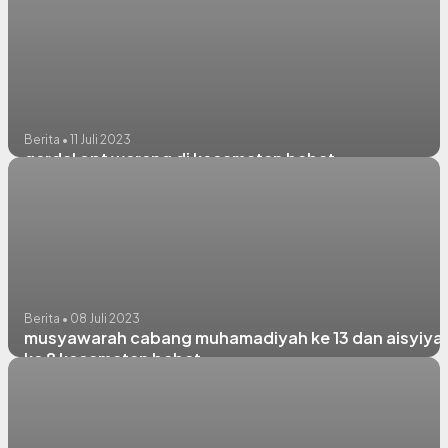
Berita • 11 Juli 2023
gerdal opt wereng di kecamatan babat
Berita • 08 Juli 2023
musyawarah cabang muhamadiyah ke 13 dan aisyiya
ke 8 kecamatan babat