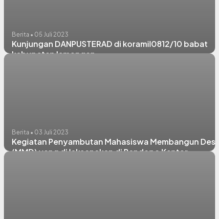
Berita • 05 Juli 2023
Kunjungan DANPUSTERAD di koramil0812/10 babat
kabupaten lamongan
Berita • 03 Juli 2023
Kegiatan Penyambutan Mahasiswa Membangun Des
(MMD) yang di laksanakan di Pendopo Kantor
Kecamatan Babat