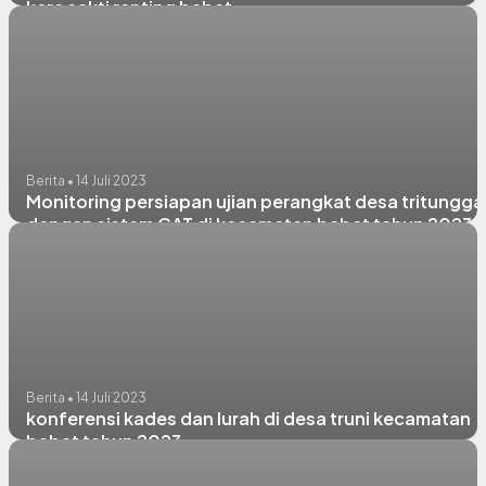
kera sakti ranting babat
Berita • 14 Juli 2023
Monitoring persiapan ujian perangkat desa tritungga
dengan sistem CAT di kecamatan babat tahun 2023
Berita • 14 Juli 2023
konferensi kades dan lurah di desa truni kecamatan
babat tahun 2023