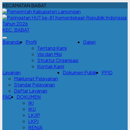
KECAMATAN BABAT
KEC. BABAT
Beranda
Profil
Galeri
Tentang Kami
Visi dan Misi
Struktur Organisasi
Kontak Kami
Layanan
Dokumen Publik
PPID
Maklumat Pelayanan
Standar Pelayanan
Daftar Layanan
FAQ
DOKUMEN
IKI
IKU
LKJIP
LKPJ
RENJA